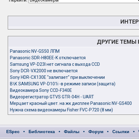
Перейти:
ИНТЕР
ДРУГИЕ ТЕМЫ
Panasonic NV-GS50 ЛПМ
Panasonic SDR-H80EE-K отключается
Samsung VP-D23I нет сигнала с выхода CCD
Sony DCR-VX2000 не включается
Sony HDR-CX130E "залипает" при выключении
В\К SAMSUNG VP-D101i -в режиме записи (защита)
Видеокамера Sony CCD-F340E
Видеорегистратор GTVS GTR-04H - UART
Мерцает красный цвет. на жк дисплее Panasonic NV-GS400
Нужна схема видеокамеры Fisher FVC-P720 (8 мм)
ESpec
•
Библиотека
•
Файлы
•
Форум
•
Ссылки
•