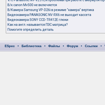
V/C Panasonic NV-VZ57EN проблемы при работе с аккумулятор
В/к canon Mv500 не включяется
В/Камера Samsung VP-D26i в режиме "камера" вертика
Видеокамера PANASONIC NV-RX6 не выходит кассета
Видеокамера SONY CCD-TR412E глюки
Как на англ. называется ПЗС матрица?
Помогите определить деталь
ESpec
•
Библиотека
•
Файлы
•
Форум
•
Ссылки
•