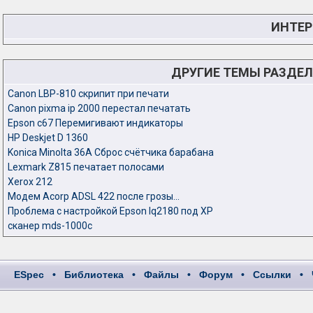
ИНТЕР
ДРУГИЕ ТЕМЫ РАЗДЕ
Canon LBP-810 скрипит при печати
Canon pixma ip 2000 перестал печатать
Epson c67 Перемигивают индикаторы
HP Deskjet D 1360
Konica Minolta 36A Сброс счётчика барабана
Lexmark Z815 печатает полосами
Xerox 212
Модем Acorp ADSL 422 после грозы...
Проблема с настройкой Epson lq2180 под XP
сканер mds-1000c
ESpec
•
Библиотека
•
Файлы
•
Форум
•
Ссылки
•