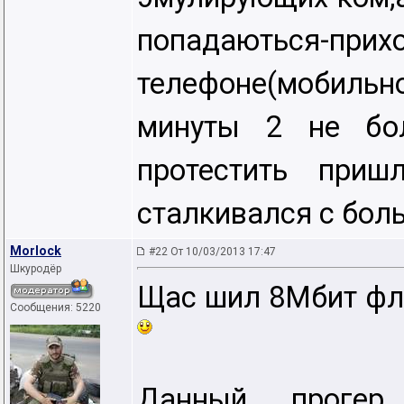
попадаютьс
телефоне(мобильно
минуты 2 не бо
протестить приш
сталкивался с бол
Morlock
#22 От 10/03/2013 17:47
Шкуродёр
Щас шил 8Мбит фле
Сообщения: 5220
Данный прогер