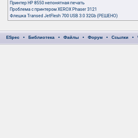
Принтер HP 8550 непонятная печать
Проблема с принтером XEROX Phaser 3121
Флешка Transed JetFlesh 700 USB 3.0 32Gb (РЕШЕНО)
ESpec
•
Библиотека
•
Файлы
•
Форум
•
Ссылки
•