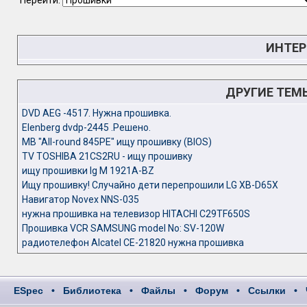
Перейти:
ИНТЕР
ДРУГИЕ ТЕМ
DVD AEG -4517. Нужна прошивка.
Elenberg dvdp-2445 .Решено.
MB "All-round 845PE" ищу прошивку (BIOS)
TV TOSHIBA 21CS2RU - ищу прошивку
ищу прошивки lg M 1921A-BZ
Ищу прошивку! Случайно дети перепрошили LG XB-D65X
Навигатор Novex NNS-035
нужна прошивка на телевизор HITACHI C29TF650S
Прошивка VCR SAMSUNG model No: SV-120W
радиотелефон Alcatel СЕ-21820 нужна прошивка
ESpec
•
Библиотека
•
Файлы
•
Форум
•
Ссылки
•