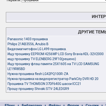
Перейти:
ИНТЕР
ДРУГИЕ ТЕМ
Panasonic 1403 прошивка
Philips 21AB3556, Anubis B
Видеомагнитофон LG L499 прошивка.
Ищу прошивку EEPROM 4256WP LCD Sony Bravia KDL-32V2000
ищу прошивку TV ELENBERG 29F10(решено)
Ищу прошивку флэш памяти 25X1605 на TV LCD SAMSUNG
LE19R85BD
Нужна прошивка flesh LG42PQ100R-ZA
Нужна прошивка на видеорегистратор ParkCity DVR HD 20
Прошивка TV THOMSON 37DF640G шасси ICC21
Прошу прошивку Shivaki STV-24LEDGR9
ESpec
•
Библиотека
•
Файлы
•
Форум
•
Ссылки
•