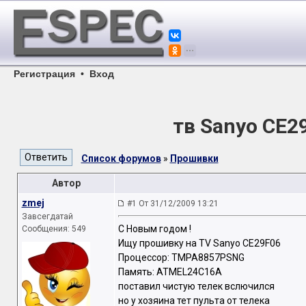
Регистрация
•
Вход
тв Sanyo CE
Список форумов
»
Прошивки
Автор
zmej
#1 От 31/12/2009 13:21
Завсегдатай
С Новым годом !
Сообщения: 549
Ищу прошивку на TV Sanyo CE29F06
Процессор: TMPA8857PSNG
Память: ATMEL24C16A
поставил чистую телек вслючился
но у хозяина тет пульта от телека