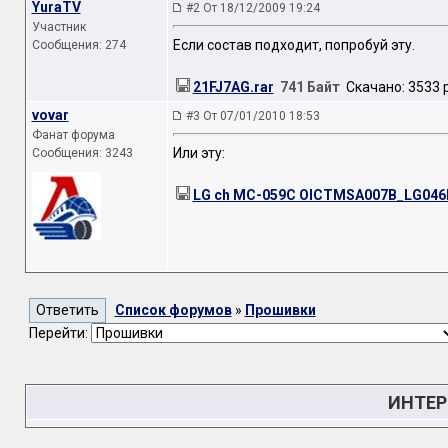
YuraTV
#2 От 18/12/2009 19:24
Участник
Если состав подходит, попробуй эту.
Сообщения: 274
21FJ7AG.rar
741 Байт
Скачано: 3533 р
vovar
#3 От 07/01/2010 18:53
Фанат форума
Или эту:
Сообщения: 3243
LG ch MC-059C OICTMSA007B_LG046N
Список форумов
»
Прошивки
Перейти:
ИНТЕР