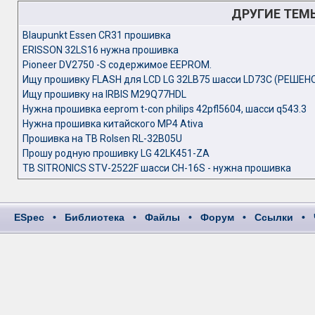
ДРУГИЕ ТЕМ
Blaupunkt Essen CR31 прошивка
ERISSON 32LS16 нужна прошивка
Pioneer DV2750 -S содержимое EEPROM.
Ищу прошивку FLASH для LCD LG 32LB75 шасси LD73C (РЕШЕН
Ищу прошивку на IRBIS M29Q77HDL
Нужна прошивка eeprom t-con philips 42pfl5604, шасси q543.3
Нужна прошивка китайского МР4 Ativa
Прошивка на ТВ Rolsen RL-32B05U
Прошу родную прошивку LG 42LK451-ZA
ТВ SITRONICS STV-2522F шасси CH-16S - нужна прошивка
ESpec
•
Библиотека
•
Файлы
•
Форум
•
Ссылки
•