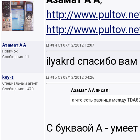
http://www.pultov.n
http://www.pultov.n
Азамат А А
#14 От 07/12/2012 12:07
Новичок
Сообщения: 11
ilyakrd спасибо ва
key-s
#15 От 08/12/2012 04:26
Специальный агент
Сообщения: 1470
Азамат А А писал:
а что есть разница между TDA8
C букваой A - умеет