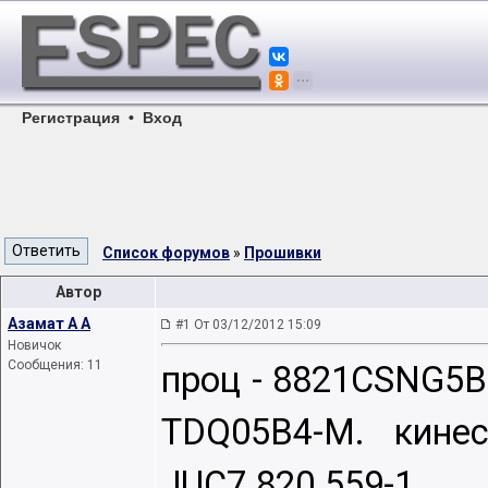
Регистрация
•
Вход
Список форумов
»
Прошивки
Автор
Азамат А А
#1 От 03/12/2012 15:09
Новичок
Сообщения: 11
проц - 8821CSNG5BE
TDQ05B4-M. кинес
JUC7.820.559-1.