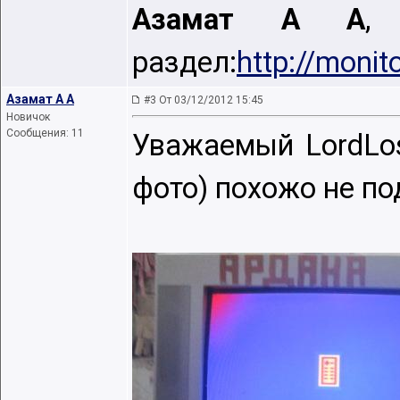
Азамат А А
,
раздел:
http://monit
Азамат А А
#3 От 03/12/2012 15:45
Новичок
Сообщения: 11
Уважаемый LordLos
фото) похожо не по