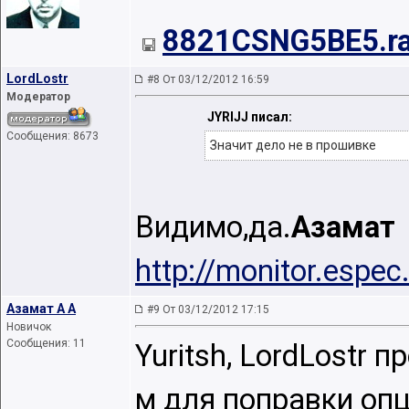
8821CSNG5BE5.ra
LordLostr
#8 От 03/12/2012 16:59
Модератор
JYRIJJ писал:
Сообщения: 8673
Значит дело не в прошивке
Видимо,да.
Азамат
http://monitor.espe
Азамат А А
#9 От 03/12/2012 17:15
Новичок
Сообщения: 11
Yuritsh, LordLostr 
м для поправки оп