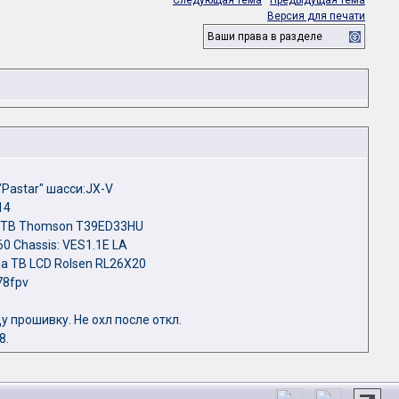
Следующая тема
·
Предыдущая тема
Версия для печати
Ваши права в разделе
"Pastar" шасси:JX-V
14
 ТВ Thomson T39ED33HU
0 Chassis: VES1.1E LA
а ТВ LCD Rolsen RL26X20
78fpv
0
 прошивку. Не охл после откл.
8.