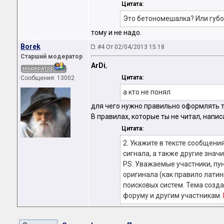
Цитата:
Это бетономешалка? Или губ
тому и не надо.
Borek
#4 От 02/04/2013 15:18
Старший модератор
ArDi
,
Цитата:
Сообщения: 13002
а кто не понял
для чего нужно правильно оформлять те
В правилах, которые ты не читал, напис
Цитата:
2. Укажите в тексте сообщени
сигнала, а также другие знач
PS: Уважаемые участники, пун
оригинала (как правило латин
поисковых систем. Тема созда
форуму и другим участникам.