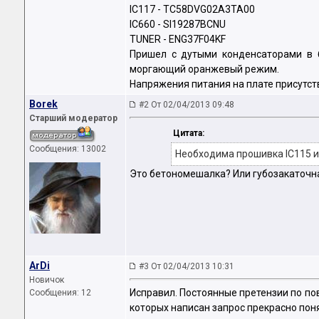
IC117 - TC58DVG02A3TA00
IC660 - SI19287BCNU
TUNER - ENG37F04KF
Пришел с дутыми конденсаторами в б
моргающий оранжевый режим.
Напряжения питания на плате присутств
Borek
#2 От 02/04/2013 09:48
Старший модератор
Цитата:
Сообщения: 13002
Необходима прошивка IC115 и
Это бетономешалка? Или губозакаточн
ArDi
#3 От 02/04/2013 10:31
Новичок
Исправил. Постоянные претензии по по
Сообщения: 12
которых написан запрос прекрасно понял