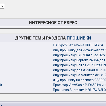
ИНТЕРЕСНОЕ ОТ ESPEC
ДРУГИЕ ТЕМЫ РАЗДЕЛА
ПРОШИВКИ
LG 32pc50-zb нужна ПРОШИВКА
Ишу прошивку для китайского тв 
Ищу прошивку HYUNDAI h-led 32 v
Ищу прошивку Eeprom 24C64 для
Ищу прошивку Philips 26PFL2908/6
Ищу прошивку для A29040BL-70 н
Ищу прошивку на монитор dell e1
ищу прошивку на ресивер GS830
60
Проектор ViewSonic PJD6531w ищу
Прошивка Supra stv-lc2617w V3L0