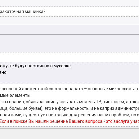
озакаточная машинка?
му, те будут постоянно в мусорке,
ано
я основной элементный состав аппарата – основные микросхемы, т
имые элементы.
кты правил, обязывающие указывать модель ТВ, тип шасси, а так 
ица, большие буквы), это не формальность, и не каприз админист
нная вами, существует не только для решения ваших проблем, но и
Если в поиске Вы нашли решение Вашего вопроса - это заслуга уч