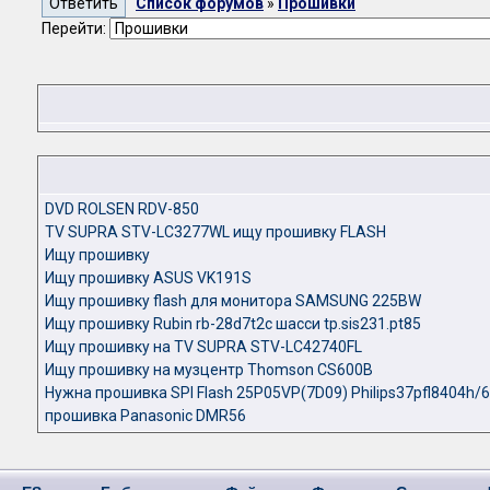
Список форумов
»
Прошивки
Перейти:
DVD ROLSEN RDV-850
TV SUPRA STV-LC3277WL ищу прошивку FLASH
Ищу прошивку
Ищу прошивку ASUS VK191S
Ищу прошивку flash для монитора SAMSUNG 225BW
Ищу прошивку Rubin rb-28d7t2c шасси tp.sis231.pt85
Ищу прошивку на TV SUPRA STV-LC42740FL
Ищу прошивку на музцентр Thomson CS600B
Нужна прошивка SPI Flash 25P05VP(7D09) Philips37pfl8404h/
прошивка Panasonic DMR56