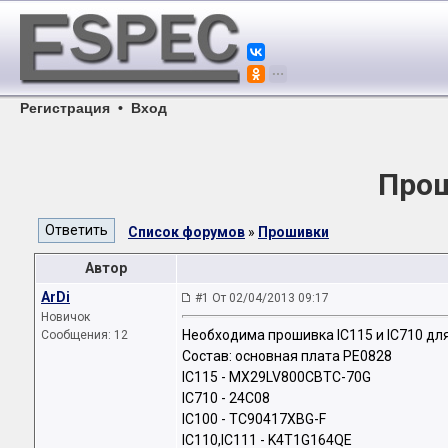
Регистрация
•
Вход
Прош
Список форумов
»
Прошивки
Автор
ArDi
#1 От 02/04/2013 09:17
Новичок
Необходима прошивка IC115 и IC710 дл
Сообщения: 12
Состав: основная плата PE0828
IC115 - MX29LV800CBTC-70G
IC710 - 24C08
IC100 - TC90417XBG-F
IC110,IC111 - K4T1G164QE