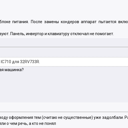
локе питания. После замены кондеров аппарат пытается вклю
уют. Панель, инвертор и клавиатуру отключал не помогает.
 IC710 для 32RV733R.
ая машинка?
воду оформления тем (считаю не существенные) уже задолбали. Ра
и о чем речь, а кто не понял