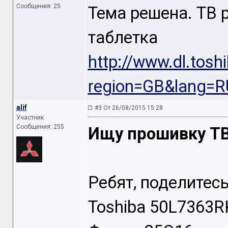
Сообщения: 25
Тема решена. ТВ 
табле
http://www.dl.tosh
region=GB&lang=R
alif
#3 От 26/08/2015 15:28
Участник
Сообщения: 255
Ищу прошивку ТВ
Ребят, поделитес
Toshiba 50L7363R