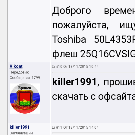
Доброго време
пожалуйста, и
Toshiba 50L4353
флеш 25Q16CVSIG
Vikont
#10 От 13/11/2015 10:44
Передовик
Сообщения: 1799
killer1991
, проши
скачать с офсайт
killer1991
#11 От 13/11/2015 14:04
Заглянувший