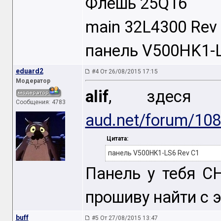
Флешь 25Q16
main 32L4300 Rev
панель V500HK1-L
eduard2
#4 От 26/08/2015 17:15
Модератор
alif
, здеся
Сообщения: 4783
aud.net/forum/108
Цитата:
панель V500HK1-LS6 Rev C1
Панель у тебя CH
прошиву найти с 
buff
#5 От 27/08/2015 13:47