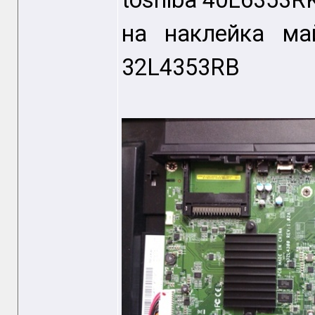
toshiba 40L6353R
на наклейка ма
32L4353RB