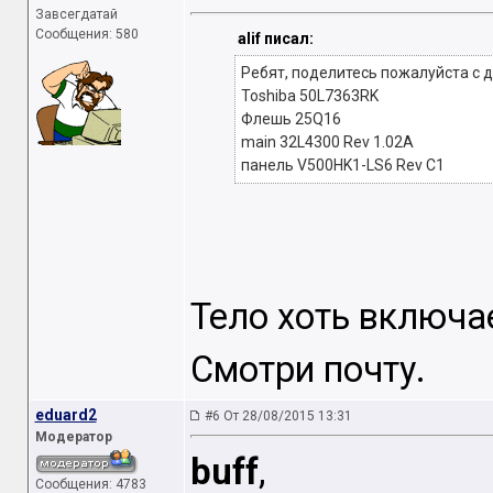
Завсегдатай
Сообщения: 580
alif писал:
Ребят, поделитесь пожалуйста с 
Toshiba 50L7363RK
Флешь 25Q16
main 32L4300 Rev 1.02A
панель V500HK1-LS6 Rev C1
Тело хоть включае
Смотри почту.
eduard2
#6 От 28/08/2015 13:31
Модератор
buff
,
Сообщения: 4783