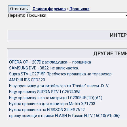
Список форумов
»
Прошивки
Перейти:
ИНТЕР
ДРУГИЕ ТЕМ
OPERA OP-1207D раскладушка--- прошивка
SAMSUNG DVD - 3822. не включается.
Supra STV-LC2715F: Требуется прошивка на телевизор
АМ PHILIPS CED320
Ишу прошивку для китайского тв "Pastar" шасси:JX-V
Ищу прошивку SUPRA STV-LC26740WL
Ищу прошивку т-кона матрицы LC230EUE(TD)(A1)
Нужна прошивка для монитора Matrix XP1703
Нужна прошивка на ERISSON 32LES76T2
прошу помощи в поиске FLASH tv fusion FLTV 16C10(V1n06}