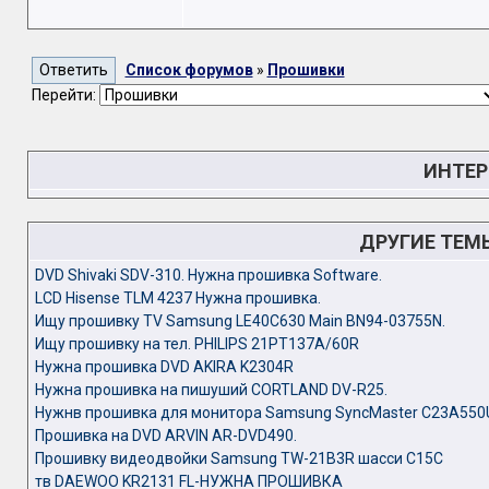
Список форумов
»
Прошивки
Перейти:
ИНТЕР
ДРУГИЕ ТЕМ
DVD Shivaki SDV-310. Нужна прошивка Software.
LCD Hisense TLM 4237 Нужна прошивка.
Ищу прошивку TV Samsung LE40C630 Main BN94-03755N.
Ищу прошивку на тел. PHILIPS 21PT137A/60R
Нужна прошивка DVD AKIRA K2304R
Нужна прошивка на пишуший CORTLAND DV-R25.
Нужнв прошивка для монитора Samsung SyncMaster C23A550
Прошивка на DVD ARVIN AR-DVD490.
Прошивку видеодвойки Samsung TW-21B3R шасси С15С
тв DAEWOO KR2131 FL-НУЖНА ПРОШИВКА