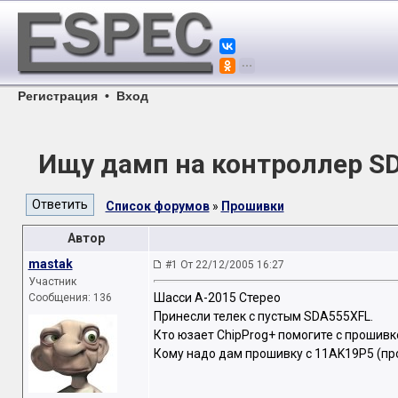
Регистрация
•
Вход
Ищу дамп на контроллер S
Список форумов
»
Прошивки
Автор
mastak
#1 От 22/12/2005 16:27
Участник
Шасси А-2015 Стерео
Сообщения: 136
Принесли телек с пустым SDA555XFL.
Кто юзает ChipProg+ помогите с прошивк
Кому надо дам прошивку с 11AK19P5 (пров