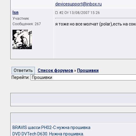
devicesupport@inbox.ru
lsn
#2 От 13/08/2007 15:26
Участник
я тоже но все молчат (polar),есть на сок
Сообщения: 267
Список форумов
»
Прошивки
Перейти:
BRAVIS шасси PH02-C нужна прошивка
DVD DVTech D630. Нужна прошивка.