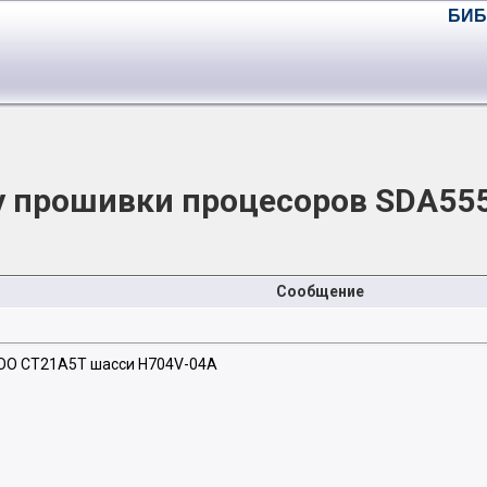
БИБ
 прошивки процесоров SDA55
Сообщение
OO CT21A5T шасси H704V-04A