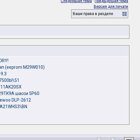
Следующая тема
·
Предыдущая тема
Версия для печати
Ваши права в разделе
ORY!
амп (eeprom M29W010)
9.3
7500bl\51
и11AK20SX
29TK9A шасси 5P60
aewoo DLP-2612
IRA21WHS3\BN