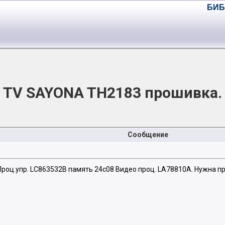
БИБ
TV SAYONA TH2183 прошивка.
Сообщение
роц.упр. LC863532B память 24с08 Видео проц. LA78810A. Нужна 