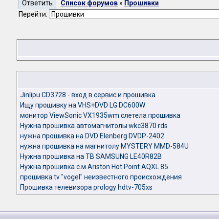
Список форумов
»
Прошивки
Перейти:
Jinlipu CD3728 - вход в сервис и прошивка
Ищу прошивку на VHS+DVD LG DC600W
монитор ViewSonic VX1935wm слетела прошивка
Нужна прошивка автомагнитолы wkc3870 rds
нужна прошивка на DVD Elenberg DVDP-2402
нужна прошивка на магнитолу MYSTERY MMD-584U
Нужна прошивка на ТВ SAMSUNG LE40R82B
Нужна прошивка с.м Ariston Hot Point AQXL 85
прошивка tv "vogel" неизвестного происхождения
Прошивка телевизора prology hdtv-705xs