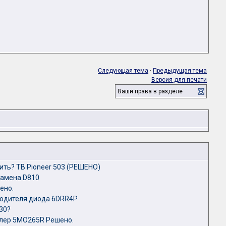
Следующая тема
·
Предыдущая тема
Версия для печати
Ваши права в разделе
ить? ТВ Pioneer 503 (РЕШЕНО)
замена D810
ено.
водителя диода 6DRR4P
30?
лер 5MO265R Решено.