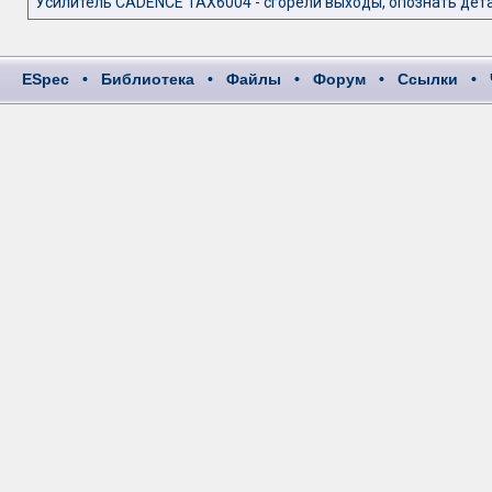
Усилитель CADENCE TAX6004 - сгорели выходы, опознать дет
ESpec
•
Библиотека
•
Файлы
•
Форум
•
Ссылки
•