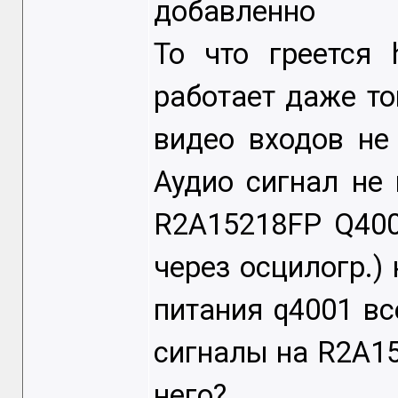
добавленно
То что греется 
работает даже то
видео входов не
Аудио сигнал не 
R2A15218FP Q400
через осцилогр.) н
питания q4001 в
сигналы на R2A1
него?