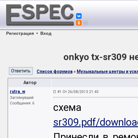
Регистрация
•
Вход
onkyo tx-sr309 н
Список форумов
»
Музыкальные центры и уси
Автор
rutra_w
#1 От 26/08/2013 21:43
Заглянувший
Сообщения: 6
схем
sr309.pdf/downloa
Принесли в ремон