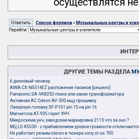
осуществлятся не
Список форумов
»
Музыкальные центры и усил
Перейти:
ИНТЕР
ДРУГИЕ ТЕМЫ РАЗДЕЛА
МУ
6 дисковый ченжер
AIWA CX-NS514EZ распожение пасиков [решено]
Panasonic SA-VK825D поиск или заказ трансформатора
Активная АС Odeon AV-300 ищу прошивку
Лазерную головку SF-P101 pin 15 на pin 16
Магнитола AT-935 горит УНЧ
Микросхема унч, заводская маркировка 2113 что за оно ?
МЦ LG-K5530 - с прибавлением уровня громкости отключаютс
Не работает режим stereo в тюнере sony st-se 700.