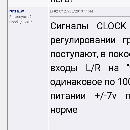
rutra_w
#2 От 27/08/2013 11:44
Заглянувший
Сообщения: 6
Сигналы CLOCK
регулировании 
поступают, в поко
входы L/R на "
одинаковое по 1
питании +/-7v п
норме