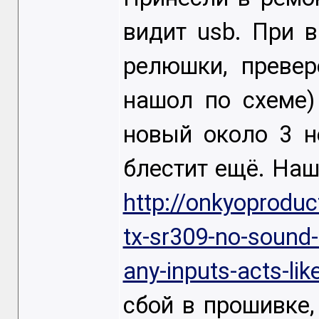
видит usb. При 
релюшки, превер
нашол по схеме)
новый около 3 н
блестит ещё. Наш
http://onkyoprodu
tx-sr309-no-sound
any-inputs-acts-like-
сбой в прошивке,