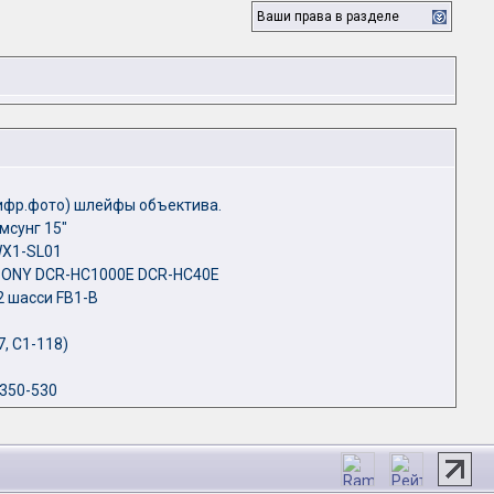
Ваши права в разделе
ифр.фото) шлейфы объектива.
мсунг 15"
WX1-SL01
SONY DCR-HC1000E DCR-HC40E
 шасси FB1-B
, С1-118)
350-530