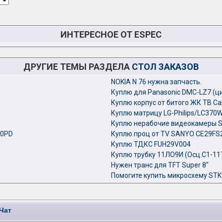
ИНТЕРЕСНОЕ ОТ ESPEC
ДРУГИЕ ТЕМЫ РАЗДЕЛА
СТОЛ ЗАКАЗОВ
NOKIA N 76 нужна запчасть.
Куплю для Panasonic DMC-LZ7 (ц
Куплю корпус от битого ЖК ТВ Са
Куплю матрицу LG-Philips/LC370
Куплю нерабочие видеокамеры 
00PD
Куплю проц от TV SANYO CE29FS2
Куплю ТДКС FUH29V004
Куплю трубку 11ЛО9И (Осц.С1-117
Нужен транс для TFT Super 8"
Помогите купить микросхему STK
Чат