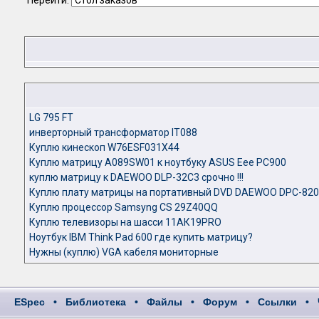
Перейти:
LG 795 FT
инверторный трансформатор IT088
Куплю кинескоп W76ESF031X44
Куплю матрицу A089SW01 к ноутбуку ASUS Eee PC900
куплю матрицу к DAEWOO DLP-32C3 срочно !!!
Куплю плату матрицы на портативный DVD DAEWOO DPC-82
Куплю процессор Samsyng CS 29Z40QQ
Куплю телевизоры на шасси 11АК19PRO
Ноутбук IBM Think Pad 600 где купить матрицу?
Нужны (куплю) VGA кабеля мониторные
ESpec
•
Библиотека
•
Файлы
•
Форум
•
Ссылки
•