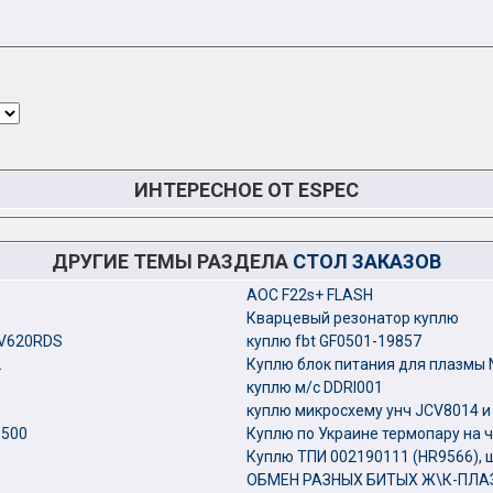
ИНТЕРЕСНОЕ ОТ ESPEC
ДРУГИЕ ТЕМЫ РАЗДЕЛА
СТОЛ ЗАКАЗОВ
AOC F22s+ FLASH
Кварцевый резонатор куплю
-V620RDS
куплю fbt GF0501-19857
.
Куплю блок питания для плазмы 
куплю м/с DDRI001
куплю микросхему унч JCV8014 
3500
Куплю по Украине термопару на ч
Куплю ТПИ 002190111 (HR9566), 
ОБМЕН РАЗНЫХ БИТЫХ Ж\К-ПЛА