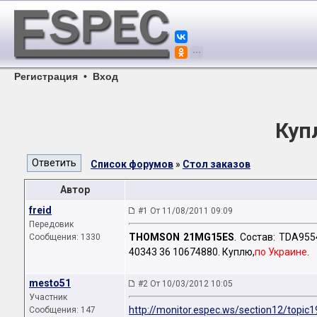
Регистрация
•
Вход
Куп
Список форумов
»
Стол заказов
Автор
freid
#1 От 11/08/2011 09:09
Передовик
THOMSON 21MG15ES
. Состав: TDA95
Сообщения: 1330
40343 36 10674880. Куплю,
по Украине
.
mesto51
#2 От 10/03/2012 10:05
Участник
http://monitor.espec.ws/section12/topic
Сообщения: 147