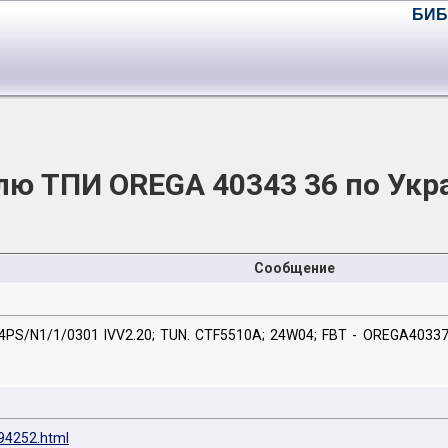
БИБ
лю ТПИ OREGA 40343 36 по Укр
Сообщение
54PS/N1/1/0301 IVV2.20; TUN. CTF5510A; 24W04; FBT - OREGA4033
194252.html