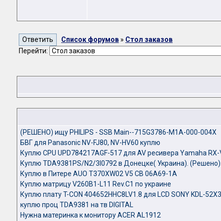
Список форумов
»
Стол заказов
Перейти:
(РЕШЕНО) ищу PHILIPS - SSB Main--715G3786-M1A-000-004X
БВГ для Panasonic NV-FJ80, NV-HV60 куплю
Куплю CPU UPD784217AGF-517 для AV ресивера Yamaha RX
Куплю TDA9381PS/N2/3I0792 в Донецке( Украина). (Решено)
Куплю в Питере AUO T370XW02 V5 CB 06A69-1A
Куплю матрицу V260B1-L11 Rev.C1 по украине
Куплю плату T-CON 404652HHC8LV1.8 для LCD SONY KDL-52X
куплю проц TDA9381 на тв DIGITAL
Нужна материнка к монитору ACER AL1912