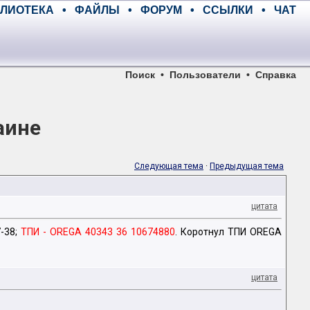
ЛИОТЕКА
•
ФАЙЛЫ
•
ФОРУМ
•
ССЫЛКИ
•
ЧАТ
Поиск
•
Пользователи
•
Справка
аине
Следующая тема
·
Предыдущая тема
цитата
7-38;
ТПИ - OREGA 40343 36 10674880
. Коротнул ТПИ OREGA
цитата