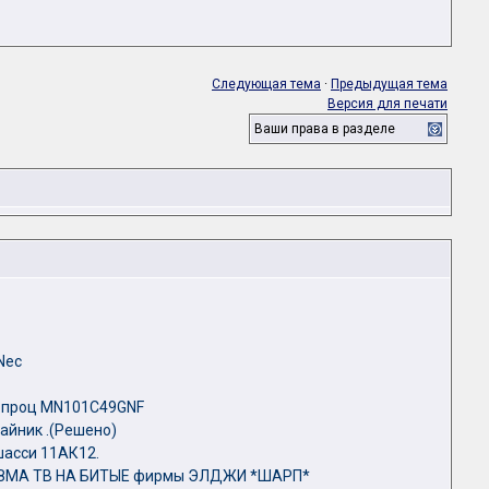
Следующая тема
·
Предыдущая тема
Версия для печати
Ваши права в разделе
Nec
и проц MN101C49GNF
айник .(Решено)
шасси 11АК12.
ЗМА ТВ НА БИТЫЕ фирмы ЭЛДЖИ *ШАРП*