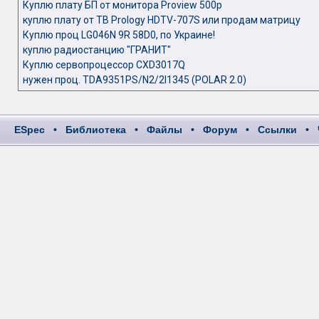
Куплю плату БП от монитора Proview 500p
куплю плату от ТВ Prology HDTV-707S или продам матрицу
Куплю проц LG046N 9R 58D0, по Украине!
куплю радиостанцию "ГРАНИТ"
Куплю сервопроцессор CXD3017Q
нужен проц. TDA9351PS/N2/2I1345 (POLAR 2.0)
ESpec
•
Библиотека
•
Файлы
•
Форум
•
Ссылки
•