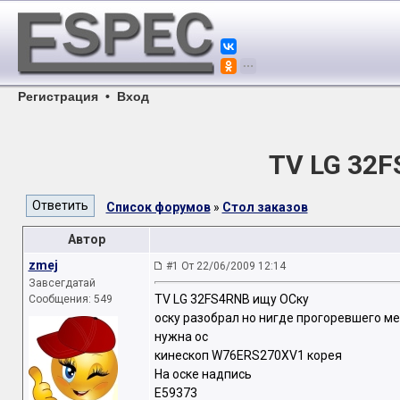
Регистрация
•
Вход
TV LG 32
Список форумов
»
Стол заказов
Автор
zmej
#1 От 22/06/2009 12:14
Завсегдатай
TV LG 32FS4RNB ищу ОСку
Сообщения: 549
оску разобрал но нигде прогоревшего ме
нужна ос
кинескоп W76ERS270XV1 корея
На оске надпись
E59373