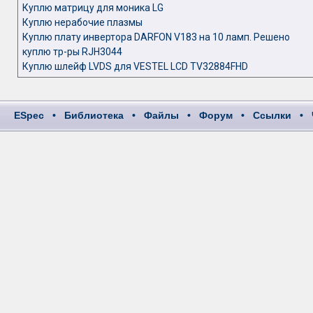
Куплю матрицу для моника LG
Куплю нерабочие плазмы
Куплю плату инвертора DARFON V183 на 10 ламп. Решено
куплю тр-ры RJH3044
Куплю шлейф LVDS для VESTEL LCD TV32884FHD
ESpec
•
Библиотека
•
Файлы
•
Форум
•
Ссылки
•