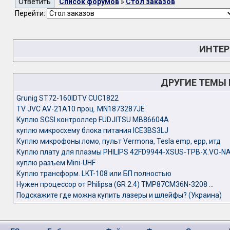
Список форумов
»
Стол заказов
Перейти:
ИНТЕР
ДРУГИЕ ТЕМЫ
Grunig ST72-160IDTV CUC1822
TV JVC AV-21A10 проц. MN1873287JE
Куплю SCSI контроллер FUDJITSU MB86604A
куплю микросхему блока питания ICE3BS3LJ
Куплю микрофоны ломо, пульт Vermona, Tesla emp, epp, итд
Куплю плату для плазмы PHILIPS 42FD9944-XSUS-TPB-X.VO-N
куплю разъем Mini-UHF
Куплю трансформ. LKT-108 или БП полностью
Нужен процессор от Philipsa (GR 2.4) TMP87CM36N-3208 ...
Подскажите где можна купить лазеры и шлейфы? (Украина)