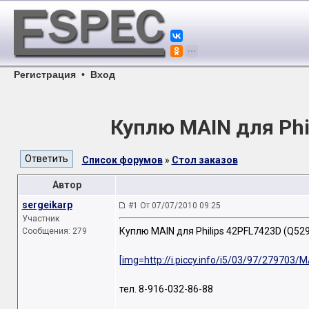
Регистрация
•
Вход
Куплю MAIN для Phi
Список форумов
»
Стол заказов
Автор
sergeikarp
#1 От 07/07/2010 09:25
Участник
Куплю MAIN для Philips 42PFL7423D (Q529
Сообщения: 279
[img=http://i.piccy.info/i5/03/97/279703
тел. 8-916-032-86-88