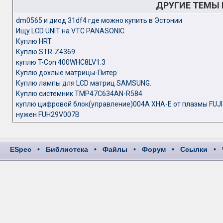
ДРУГИЕ ТЕМЫ
dm0565 и диод 31df4 где можно купить в Эстонии
Ищу LCD UNIT на VTC PANASONIC
Куплю HRT
Куплю STR-Z4369
куплю T-Con 400WHC8LV1.3
Куплю дохлые матрицы-Питер
Куплю лампы для LCD матриц SAMSUNG.
Куплю системник TMP47C634AN-R584
куплю цифровой блок(управление)004A XHA-E от плазмы FUJ
нужен FUH29V007B
ESpec
•
Библиотека
•
Файлы
•
Форум
•
Ссылки
•