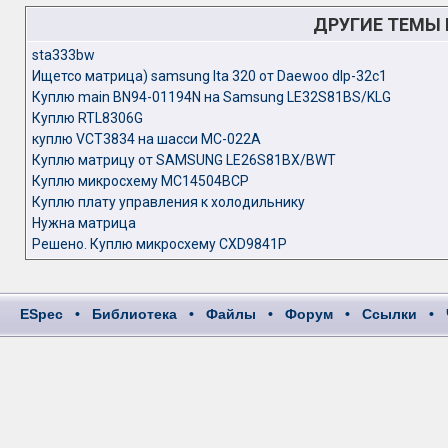
ДРУГИЕ ТЕМЫ
sta333bw
Ищетсо матрица) samsung lta 320 от Daewoo dlp-32c1
Куплю main BN94-01194N на Samsung LE32S81BS/KLG
Куплю RTL8306G
куплю VCT3834 на шасси MC-022A
Куплю матрицу от SAMSUNG LE26S81BX/BWT
Куплю микросхему MC14504BCP
Куплю плату управления к холодильнику
Нужна матрица
Решено. Куплю микросхему CXD9841P
ESpec
•
Библиотека
•
Файлы
•
Форум
•
Ссылки
•