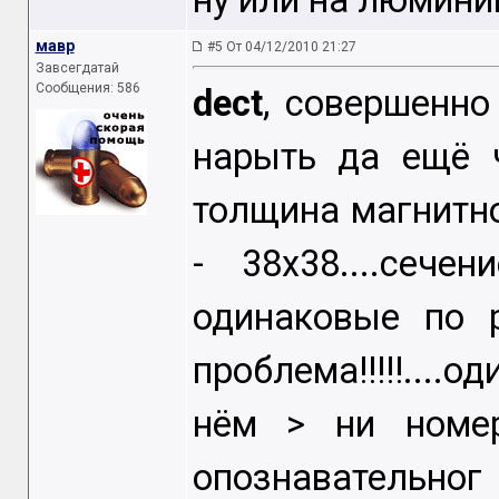
ну или на люмини
мавр
#5 От 04/12/2010 21:27
Завсегдатай
Сообщения: 586
dect
, совершенно
нарыть да ещё 
толщина магнитно
- 38х38....сеч
одинаковые по 
проблема!!!!!....од
нём > ни номе
опознавательног