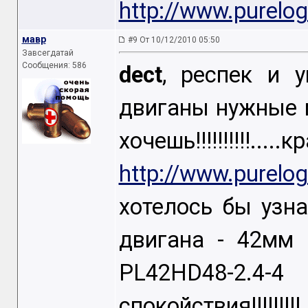
http://www.purelog
мавр
#9 От 10/12/2010 05:50
Завсегдатай
Сообщения: 586
dect
, респек и 
двиганы нужные 
хочешь!!!!!!!!!!.....к
http://www.purelog
хотелось бы узна
двигана - 42мм 
PL42HD48
спокойствия!!!!!!!!!.