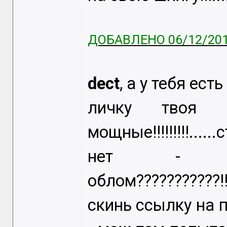
ДОБАВЛЕНО 06/12/201
dect
, а у тебя ест
личку твоя - ц
мощные!!!!!!!!!....
нет - п
облом???????????!!
скинь ссылку на 