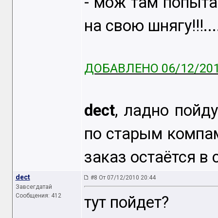
- мож там попыта
на свою шнягу!!!...
ДОБАВЛЕНО 06/12/201
dect
, ладно пойд
по старым компам 
заказ остаётся в сил
dect
#8 От 07/12/2010 20:44
Завсегдатай
Сообщения: 412
тут пойдет?