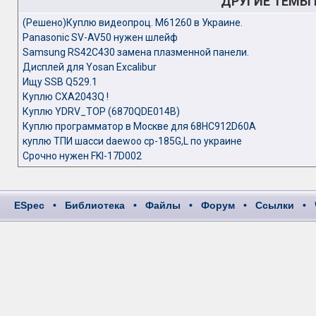
ДРУГИЕ ТЕМЫ
(Решено)Куплю видеопроц. M61260 в Украине.
Panasonic SV-AV50 нужен шлейф
Samsung RS42C430 замена плазменной панели.
Дисплей для Yosan Excalibur
Ищу SSB Q529.1
Куплю CXA2043Q !
Куплю YDRV_TOP (6870QDE014B)
Куплю программатор в Москве для 68НС912D60A
куплю ТПИ шасси daewoo cp-185G,L по украине
Срочно нужен FKI-17D002
ESpec
•
Библиотека
•
Файлы
•
Форум
•
Ссылки
•