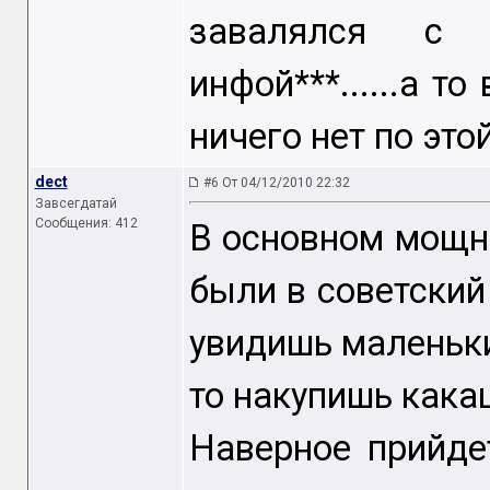
завалялся с 
инфой***......а то
ничего нет по это
dect
#6 От 04/12/2010 22:32
Завсегдатай
Сообщения: 412
В основном мощн
были в советский
увидишь маленькие
то накупишь кака
Наверное прийде