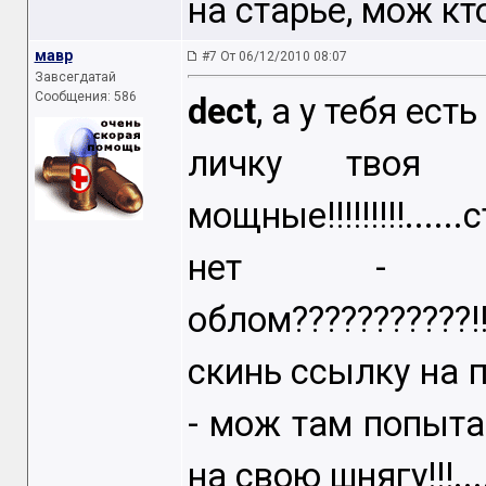
на старье, мож кт
мавр
#7 От 06/12/2010 08:07
Завсегдатай
Сообщения: 586
dect
, а у тебя ест
личку твоя - ц
мощные!!!!!!!!!....
нет - п
облом???????????!!
скинь ссылку на 
- мож там попыта
на свою шнягу!!!...