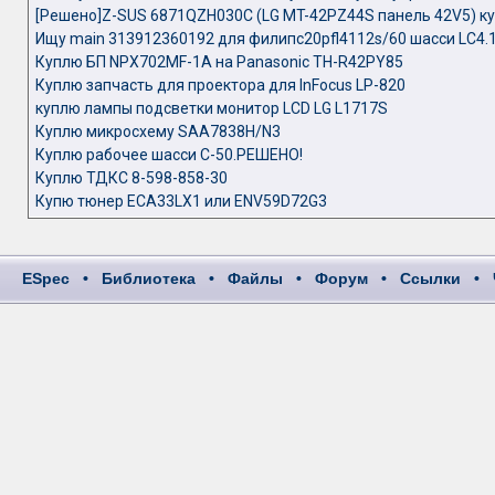
[Решено]Z-SUS 6871QZH030C (LG MT-42PZ44S панель 42V5) к
Ищу main 313912360192 для филипс20pfl4112s/60 шасси LC4.
Куплю БП NPX702MF-1A на Panasonic TH-R42PY85
Куплю запчасть для проектора для InFocus LP-820
куплю лампы подсветки монитор LCD LG L1717S
Куплю микросхему SAA7838H/N3
Куплю рабочее шасси C-50.РЕШЕНО!
Куплю ТДКС 8-598-858-30
Купю тюнер ECA33LX1 или ENV59D72G3
ESpec
•
Библиотека
•
Файлы
•
Форум
•
Ссылки
•