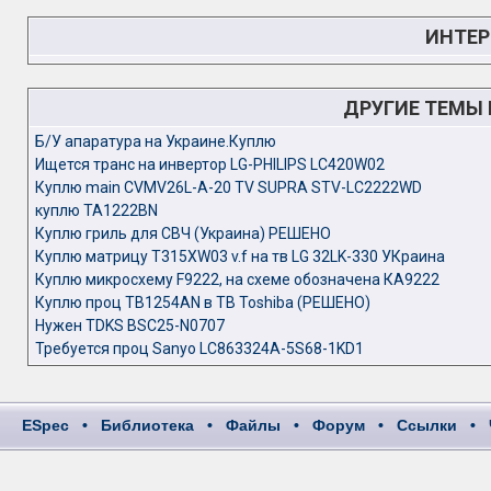
ИНТЕР
ДРУГИЕ ТЕМЫ
Б/У апаратура на Украине.Куплю
Ищется транс на инвертор LG-PHILIPS LC420W02
Куплю main CVMV26L-A-20 TV SUPRA STV-LC2222WD
куплю TA1222BN
Куплю гриль для СВЧ (Украина) РЕШЕНО
Куплю матрицу T315XW03 v.f на тв LG 32LK-330 УКраина
Куплю микросхему F9222, на схеме обозначена КA9222
Куплю проц TB1254AN в ТВ Toshiba (РЕШЕНО)
Нужен TDKS BSC25-N0707
Требуется проц Sanyo LC863324A-5S68-1KD1
ESpec
•
Библиотека
•
Файлы
•
Форум
•
Ссылки
•