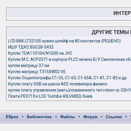
ИНТЕР
ДРУГИЕ ТЕМЫ
LCD BBK LT3210S нужен шлейф на 80 контактов (РЕШЕНО)
ИШУ ТДКС BSC28-5432
Куплю TDA11010H/N1D00 на JVC
Куплю М.С. ACP2371 в корпусе PLCC можно Б/У.Смоленская об
куплю матрицу 37 см
Куплю матрицу T315XW02 V.E.
Куплю Осциллографы С1-55, С1-65, С1-65А, С1-81, С1-82 и др.
Куплю плату SSB на шасси А02 телевизора филипс
куплю плату управления (мать)плазменного тел rolsen rp-32h1
Плата PE0719 к LCD Toshiba 40LV685D, Киев
ESpec
•
Библиотека
•
Файлы
•
Форум
•
Ссылки
•