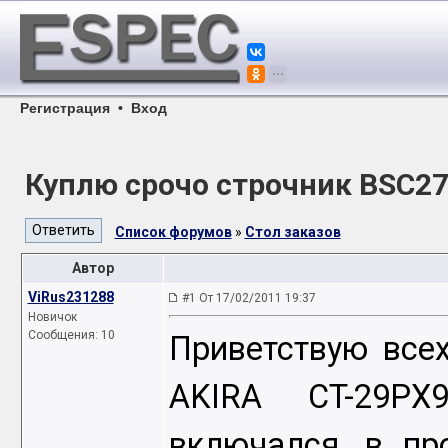
Регистрация
•
Вход
Куплю срочо строчник BSC2
Список форумов
»
Стол заказов
Автор
ViRus231288
#1 От 17/02/2011 19:37
Новичок
Сообщения: 10
Приветствую всех
AKIRA CT-29PX
включался, в пр