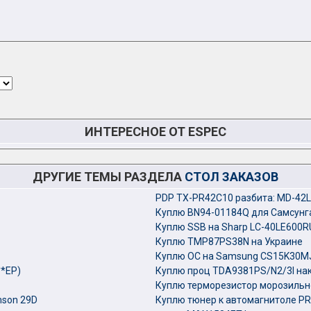
ИНТЕРЕСНОЕ ОТ ESPEC
ДРУГИЕ ТЕМЫ РАЗДЕЛА
СТОЛ ЗАКАЗОВ
PDP TX-PR42C10 разбита: MD-42L
Куплю BN94-01184Q для Самсунг
Куплю SSB на Sharp LC-40LE600R
Куплю TMP87PS38N на Украине
Куплю ОС на Samsung CS15K30M
**EP)
Куплю проц TDA9381PS/N2/3I н
Куплю терморезистор морозильн
mson 29D
Куплю тюнер к автомагнитоле P