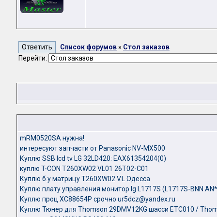
Список форумов
»
Стол заказов
Перейти:
mRM0520SA нужна!
интересуют запчасти от Panasonic NV-MX500
Куплю SSB lcd tv LG 32LD420: EAX61354204(0)
куплю T-CON T260XW02 VL01 26T02-C01
Куплю б.у матрицу T260XW02 V.L Одесса
Куплю плату управления монитор lg L1717S (L1717S-BNN.AN
Куплю проц ХС88654Р срочно ur5dcz@yandex.ru
Куплю Тюнер для Thomson 29DMV12KG шасси ETC010 / Tho