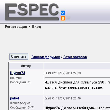
Регистрация
•
Вход
Список форумов
»
Стол заказов
Автор
Шурик74
#1 От 18/07/2011 22:23
Новичок
Ишется дисплей для Олимпуса 230 , п
Сообщения: 28
дисплея буду заниматься впервые.
pabel
#2 От 18/07/2011 22:40
Фанат форума
Сообщения: 5471
Шурик74
, Да это мы тебя должны об эт