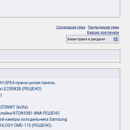
Следующая тема
·
Предыдущая тема
Версия для печати
Ваши права в разделе
H12PE4 нужна целая панель.
а LE23R82B (РЕШЕНО)
U
JZSNWT (ks9a)
аклейка NTDA9381-8NA РЕШЕНО
ой камеры холодильника Samsung
ROLOGY CMD-115 (РЕШЕНО)