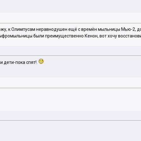
ложу, к Олимпусам неравнодушен ещё с времён мыльницы Мью-2, до
ыфромыльницы были преимущественно Кенон, вот хочу восстанови
и дети-пока спят!.