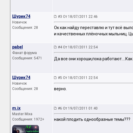
Шурик74
#3 От 18/07/2011 22:46
Новичок
Ок как найду переставлю и тут всё вы
Сообщения: 28
и качественных плёночных мыльниц. Ц
pabel
#4 От 18/07/2011 22:54
Фанат форума
Сообщения: 5471
Да все они хороши,пока работают....Как 
Шурик74
#5 От 18/07/2011 22:54
Новичок
верно.
Сообщения: 28
m.ix
#6 От 19/07/2011 01:40
Master Mixa
накой плодить однообразные темы???
Сообщения: 1972+