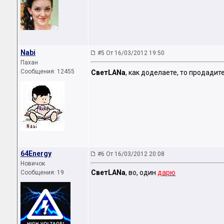
Nabi
#5 От 16/03/2012 19:50
Пахан
Сообщения: 12455
СветLANa
, как доделаете, то продади
64Energy
#6 От 16/03/2012 20:08
Новичок
СветLANa
, во, один
дарю
Сообщения: 19