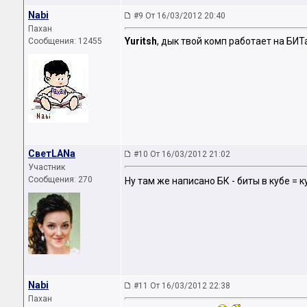
Nabi
#9 От 16/03/2012 20:40
Пахан
Yuritsh
, дык твой комп работает на БИТ
Сообщения: 12455
СветLANa
#10 От 16/03/2012 21:02
Участник
Сообщения: 270
Ну там же написано БК - биты в кубе = к
Nabi
#11 От 16/03/2012 22:38
Пахан