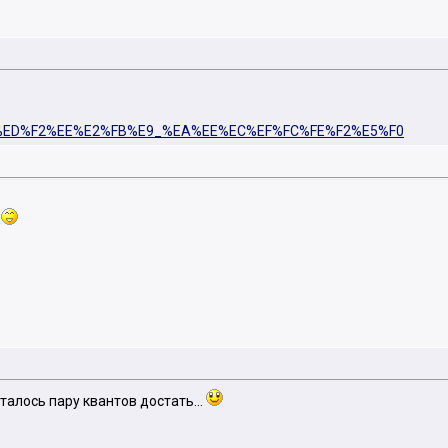
E2%E0%ED%F2%EE%E2%FB%E9_%EA%EE%EC%EF%FC%FE%F2%E5%F0
.
сталось пару квантов достать...