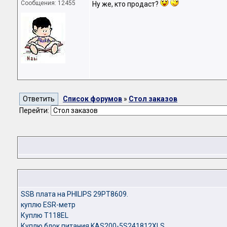
Сообщения: 12455
Ну же, кто продаст?
Список форумов
»
Стол заказов
Перейти:
SSB плата на PHILIPS 29PT8609.
куплю ESR-метр
Куплю T118EL
Куплю блок питания KAS200-5S241812XLS