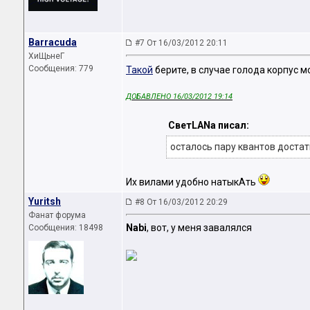
Barracuda
#7 От 16/03/2012 20:11
ХиЩьнеГ
Сообщения: 779
Такой
берите, в случае голода корпус 
ДОБАВЛЕНО 16/03/2012 19:14
СветLANa писал:
осталось пару квантов достать
Их вилами удобно натыкАть
Yuritsh
#8 От 16/03/2012 20:29
Фанат форума
Nabi
, вот, у меня завалялся
Сообщения: 18498