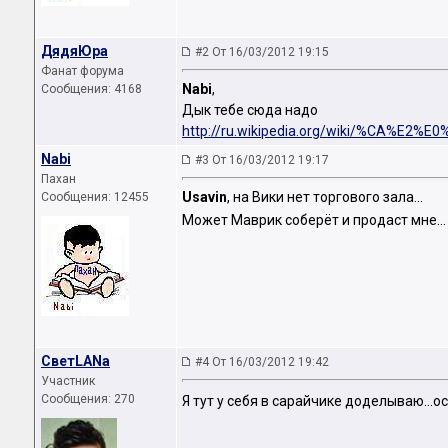
ДядяЮра
#2 От 16/03/2012 19:15
Фанат форума
Nabi
,
Сообщения: 4168
Дык тебе сюда надо
http://ru.wikipedia.org/wiki/%CA%
Nabi
#3 От 16/03/2012 19:17
Пахан
Usavin
, на Вики нет торгового зала...
Сообщения: 12455
Может Маврик соберёт и продаст мне..
СветLANa
#4 От 16/03/2012 19:42
Участник
Сообщения: 270
Я тут у себя в сарайчике доделываю...о