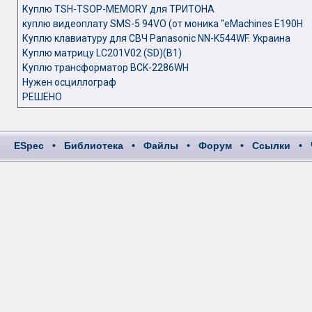
Куплю TSH-TSOP-MEMORY для ТРИТОНА
куплю видеоплату SMS-5 94VO (от моника "eMachines E190H
Куплю клавиатуру для СВЧ Panasonic NN-K544WF. Украина
Куплю матрицу LC201V02 (SD)(B1)
Куплю трансформатор BCK-2286WH
Нужен осциллограф
РЕШЕНО
ESpec
•
Библиотека
•
Файлы
•
Форум
•
Ссылки
•