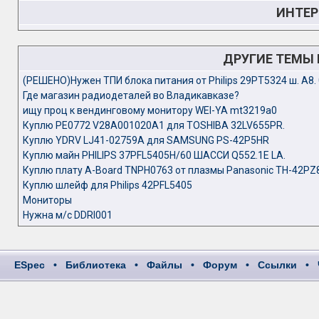
ИНТЕР
ДРУГИЕ ТЕМЫ
(РЕШЕНО)Нужен ТПИ блока питания от Philips 29PT5324 ш. A8. 
Где магазин радиодеталей во Владикавказе?
ищу проц к вендинговому монитору WEI-YA mt3219a0
Куплю PE0772 V28A001020A1 для TOSHIBA 32LV655PR.
Куплю YDRV LJ41-02759A для SAMSUNG PS-42P5HR
Куплю майн PHILIPS 37PFL5405H/60 ШАССИ Q552.1E LA.
Куплю плату A-Board TNPH0763 от плазмы Panasonic TH-42PZ
Куплю шлейф для Philips 42PFL5405
Мониторы
Нужна м/с DDRI001
ESpec
•
Библиотека
•
Файлы
•
Форум
•
Ссылки
•