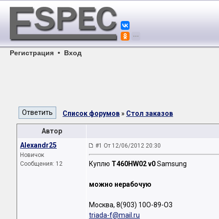
Регистрация
•
Вход
Список форумов
»
Стол заказов
Автор
Alexandr25
#1 От 12/06/2012 20:30
Новичок
Куплю
T460HW02 v0
Samsung
Сообщения: 12
можно нерабочую
Москва, 8(903) 10О-89-О3
triada-f@mail.ru