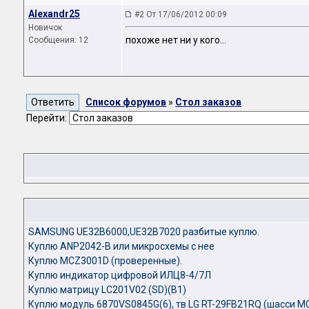
Alexandr25
#2 От 17/06/2012 00:09
Новичок
похоже нет ни у кого...
Сообщения: 12
Список форумов
»
Стол заказов
Перейти:
SAMSUNG UE32B6000,UE32B7020 разбитые куплю.
Куплю ANP2042-B или микросхемы с нее
Куплю MCZ3001D (проверенные).
Куплю индикатор цифровой ИЛЦ8-4/7Л
Куплю матрицу LC201V02 (SD)(B1)
Куплю модуль 6870VS0845G(6), тв LG RT-29FB21RQ (шасси М