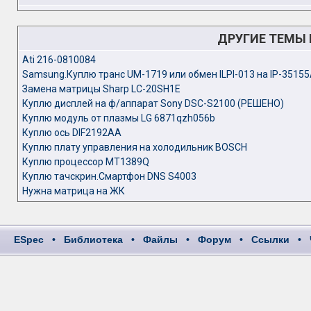
ДРУГИЕ ТЕМЫ
Ati 216-0810084
Samsung.Куплю транс UM-1719 или обмен ILPI-013 на IP-3515
Замена матрицы Sharp LC-20SH1E
Куплю дисплей на ф/аппарат Sony DSC-S2100 (РЕШЕНО)
Куплю модуль от плазмы LG 6871qzh056b
Куплю ось DIF2192AA
Куплю плату управления на холодильник BOSCH
Куплю процессор MT1389Q
Куплю тачскрин.Смартфон DNS S4003
Нужна матрица на ЖК
ESpec
•
Библиотека
•
Файлы
•
Форум
•
Ссылки
•