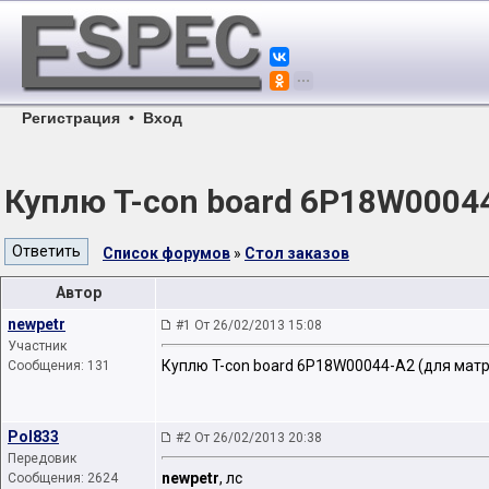
Регистрация
•
Вход
Куплю T-con board 6P18W000
Список форумов
»
Стол заказов
Автор
newpetr
#1 От 26/02/2013 15:08
Участник
Куплю T-con board 6P18W00044-A2 (для ма
Сообщения: 131
Pol833
#2 От 26/02/2013 20:38
Передовик
newpetr
, лс
Сообщения: 2624