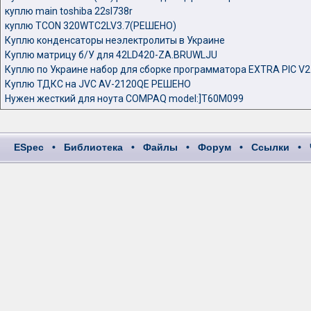
куплю main toshiba 22sl738r
куплю TCON 320WTC2LV3.7(РЕШЕНО)
Куплю конденсаторы неэлектролиты в Украине
Куплю матрицу б/У для 42LD420-ZA.BRUWLJU
Куплю по Украине набор для сборке программатора EXTRA PIC V2
Куплю ТДКС на JVC AV-2120QE РЕШЕНО
Нужен жесткий для ноута COMPAQ model:]T60M099
ESpec
•
Библиотека
•
Файлы
•
Форум
•
Ссылки
•