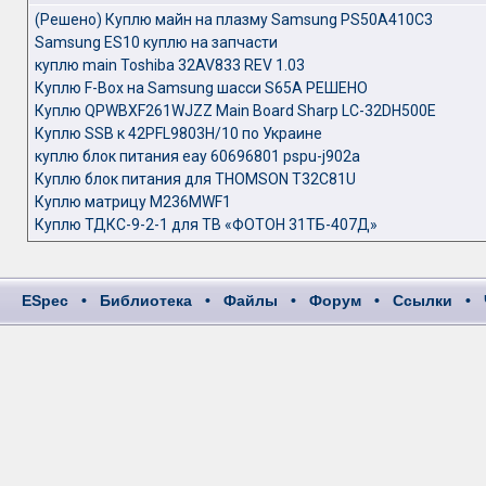
(Решено) Куплю майн на плазму Samsung PS50A410C3
Samsung ES10 куплю на запчасти
куплю main Toshiba 32AV833 REV 1.03
Куплю F-Box на Samsung шасси S65A РЕШЕНО
Куплю QPWBXF261WJZZ Main Board Sharp LC-32DH500E
Куплю SSB к 42PFL9803H/10 по Украине
куплю блок питания eay 60696801 pspu-j902a
Куплю блок питания для THOMSON T32C81U
Куплю матрицу M236MWF1
Куплю ТДКС-9-2-1 для ТВ «ФОТОН 31ТБ-407Д»
ESpec
•
Библиотека
•
Файлы
•
Форум
•
Ссылки
•