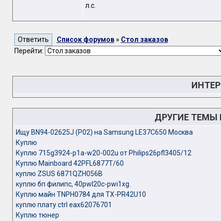
л.с.
Список форумов
»
Стол заказов
Перейти:
ИНТЕР
ДРУГИЕ ТЕМЫ
Ищу BN94-02625J (P02) на Samsung LE37C650 Москва
Куплю
Куплю 715g3924-p1a-w20-002u от Philips26pfl3405/12
Куплю Mainboard 42PFL6877T/60
куплю ZSUS 6871QZH056B
куплю бп филипс, 40pwl20c-pwi1xg.
Куплю майн TNPH0784 для TX-PR42U10
куплю плату ctrl eax62076701
Куплю тюнер