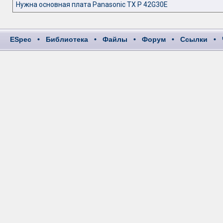
Нужна основная плата Panasonic TX P 42G30E
ESpec
•
Библиотека
•
Файлы
•
Форум
•
Ссылки
•