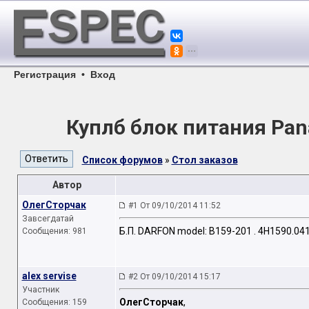
Регистрация
•
Вход
Куплб блок питания Pan
Список форумов
»
Стол заказов
Автор
ОлегСторчак
#1 От 09/10/2014 11:52
Завсегдатай
Б.П. DARFON model: B159-201 . 4H1590.041
Сообщения: 981
alex servise
#2 От 09/10/2014 15:17
Участник
ОлегСторчак
,
Сообщения: 159