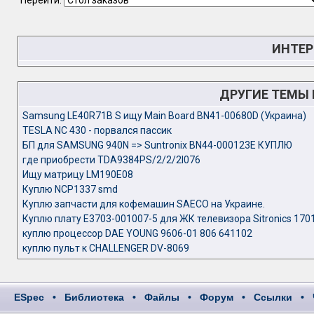
Перейти:
ИНТЕР
ДРУГИЕ ТЕМЫ
Samsung LE40R71B S ищу Main Board BN41-00680D (Украина)
TESLA NC 430 - порвался пассик
БП для SAMSUNG 940N => Suntronix BN44-000123E КУПЛЮ
где приобрести TDA9384PS/2/2/2I076
Ищу матрицу LM190E08
Куплю NCP1337 smd
Куплю запчасти для кофемашин SAECO на Украине.
Куплю плату E3703-001007-5 для ЖК телевизора Sitronics 170
куплю процессор DAE YOUNG 9606-01 806 641102
куплю пульт к CHALLENGER DV-8069
ESpec
•
Библиотека
•
Файлы
•
Форум
•
Ссылки
•