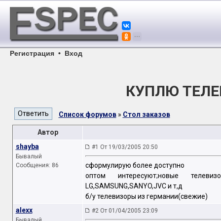
Регистрация
•
Вход
КУПЛЮ ТЕЛЕ
Список форумов
»
Стол заказов
Автор
shayba
#1 От 19/03/2005 20:50
Бывалый
сформулирую более доступно
Сообщения: 86
оптом интересуют;новые телеви
LG,SAMSUNG,SANYO,JVC и т,д
б/у телевизоры из германии(свежие)
alexx
#2 От 01/04/2005 23:09
Бывалый