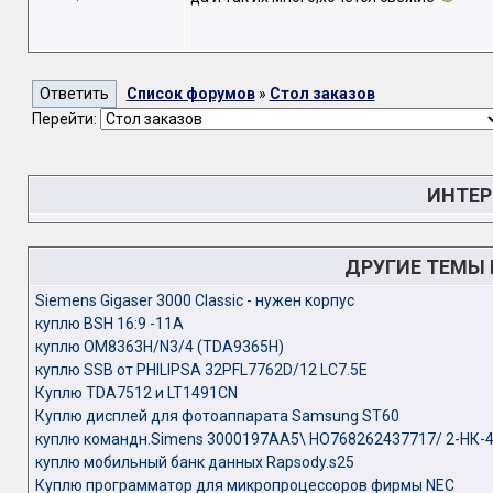
Список форумов
»
Стол заказов
Перейти:
ИНТЕР
ДРУГИЕ ТЕМЫ
Siemens Gigaser 3000 Classic - нужен корпус
куплю BSH 16:9 -11A
куплю OM8363H/N3/4 (TDA9365H)
куплю SSB от PHILIPSA 32PFL7762D/12 LC7.5E
Куплю TDA7512 и LT1491CN
Куплю дисплей для фотоаппарата Samsung ST60
куплю командн.Simens 3000197AA5\ HO768262437717/ 2-НК-4
куплю мобильный банк данных Rapsody.s25
Куплю программатор для микропроцессоров фирмы NEC