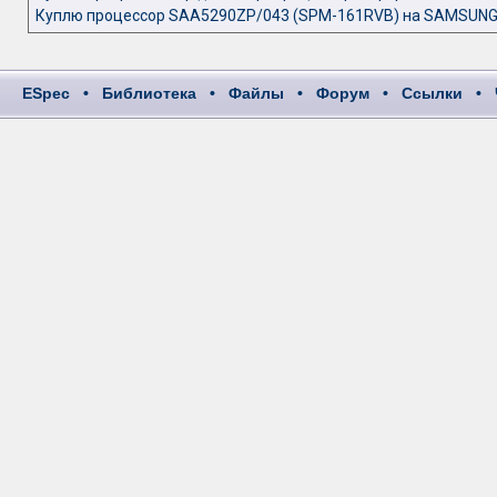
Куплю процессор SAA5290ZP/043 (SPM-161RVB) на SAMSUN
ESpec
•
Библиотека
•
Файлы
•
Форум
•
Ссылки
•