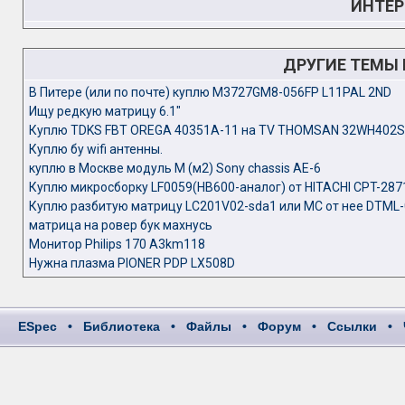
ИНТЕР
ДРУГИЕ ТЕМЫ
В Питере (или по почте) куплю M3727GM8-056FP L11PAL 2ND
Ищу редкую матрицу 6.1"
Куплю TDKS FBT OREGA 40351A-11 на TV THOMSAN 32WH402S
Куплю бу wifi антенны.
куплю в Москве модуль М (м2) Sony chassis AE-6
Куплю микросборку LF0059(HB600-аналог) от HITACHI CPT-2871
Куплю разбитую матрицу LC201V02-sda1 или MC от нее DTML
матрица на ровер бук махнусь
Монитор Philips 170 A3km118
Нужна плазма PIONER PDP LX508D
ESpec
•
Библиотека
•
Файлы
•
Форум
•
Ссылки
•