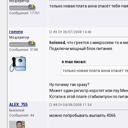
Модератор
только новая плата аона спасёт тебя-па
Сообщения: 17761
rommy
#3 От 30/07/2008 14:46
Модератор
holovod
, что греется с микросхем-то и 
Подключи мощный блок питания.
Сообщения: 3188
n max писал:
только новая плата аона спасёт т
Ну почему так сразу?
Может один регистр коротит или пзу.Мен
Кстати в этой плате стабилитрон по пита
ALEX_755
#4 От 04/08/2008 11:34
Бывалый
можно попробывать выпаять 4066
Сообщения: 44