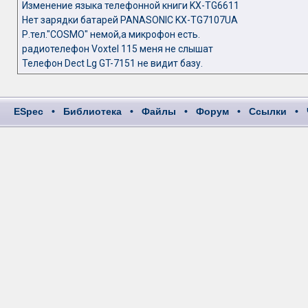
Изменение языка телефонной книги KX-TG6611
Нет зарядки батарей PANASONIC KX-TG7107UA
Р.тел."COSMO" немой,а микрофон есть.
радиотелефон Voxtel 115 меня не слышат
Телефон Dect Lg GT-7151 не видит базу.
ESpec
•
Библиотека
•
Файлы
•
Форум
•
Ссылки
•