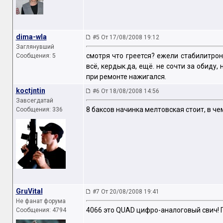
dima-wla
#5 От 17/08/2008 19:12
Заглянувший
смотря что греется? ежели стабилитрон 
Сообщения: 5
всё, кердык.да, ещё. не сочти за обиду
при ремонте нажигался.
koctjntin
#6 От 18/08/2008 14:56
Завсегдатай
8 баксов начинка мелтовская стоит, в ч
Сообщения: 336
GruVital
#7 От 20/08/2008 19:41
Не фанат форума
4066 это QUAD цифро-аналоговый свич! 
Сообщения: 4794