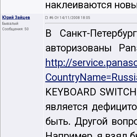
наклеиваются нов
Юрий Зайцев
#6 От 14/11/2008 18:05
Бывалый
Сообщения: 50
В Санкт-Петербур
авторизованы Pana
http://service.panas
CountryName=Russi
KEYBOARD SWITCH, 
является дефицито
быть. Другой вопро
Например, я взял б