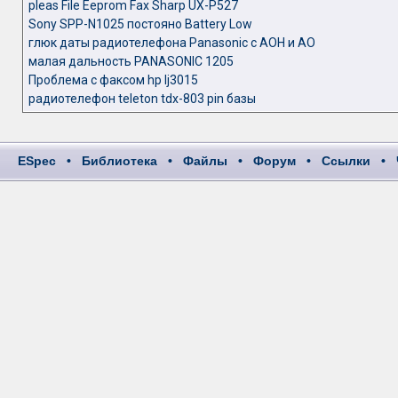
pleas File Eeprom Fax Sharp UX-P527
Sony SPP-N1025 постояно Battery Low
глюк даты радиотелефона Panasonic с АОН и АО
малая дальность PANASONIC 1205
Проблема с факсом hp lj3015
радиотелефон teleton tdx-803 pin базы
ESpec
•
Библиотека
•
Файлы
•
Форум
•
Ссылки
•