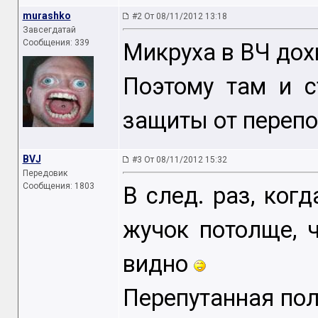
murashko
#2 От 08/11/2012 13:18
Завсегдатай
Сообщения: 339
Микруха в ВЧ дохн
Поэтому там и с
защиты от переп
BVJ
#3 От 08/11/2012 15:32
Передовик
Сообщения: 1803
В след. раз, когд
жучок потолще, 
видно
Перепутанная пол