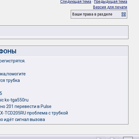
Следующая тема
·
Предыдущая тема
Версия для печати
Ваши права в разделе
ЕФОНЫ
регистрятся.
нка,помогите
тся трубка
5
c kx-tga550ru
о 201 перевести в Pulse
KX-TCD205RU проблема с трубкой
о идёт сигнал вызова