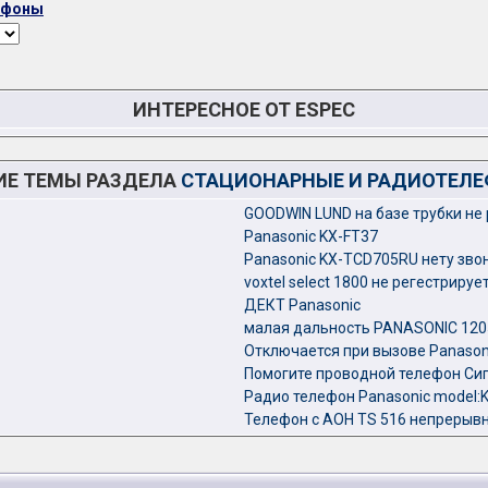
ефоны
ИНТЕРЕСНОЕ ОТ ESPEC
ИЕ ТЕМЫ РАЗДЕЛА
СТАЦИОНАРНЫЕ И РАДИОТЕЛ
GOODWIN LUND на базе трубки не 
Panasonic KX-FT37
Panasonic KX-TCD705RU нету зво
voxtel select 1800 не регестрируе
ДЕКТ Panasonic
малая дальность PANASONIC 120
Отключается при вызове Panasoni
Помогите проводной телефон Сигн
Радио телефон Panasonic model:
Телефон с АОН TS 516 непрерывн