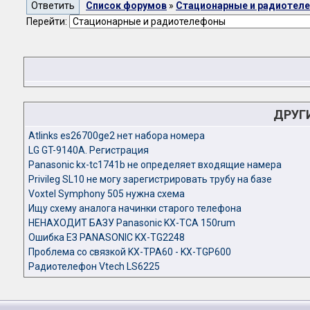
Список форумов
»
Стационарные и радиотел
Перейти:
ДРУГ
Atlinks es26700ge2 нет набора номера
LG GT-9140A. Регистрация
Panasonic kx-tc1741b не определяет входящие намера
Privileg SL10 не могу зарегистрировать трубу на базе
Voxtel Symphony 505 нужна схема
Ищу схему аналога начинки старого телефона
НЕНАХОДИТ БАЗУ Panasonic KX-TCA 150rum
Ошибка ЕЗ PANASONIC KX-TG2248
Проблема со связкой KX-TPA60 - KX-TGP600
Радиотелефон Vtech LS6225