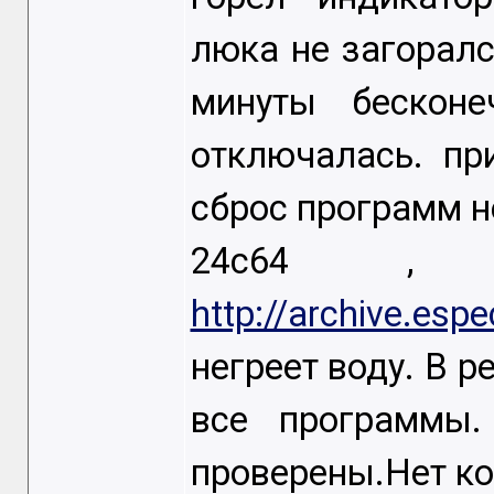
люка не загоралс
минуты бескон
отключалась. пр
сброс программ н
24с64 , 
http://archive.esp
негреет воду. В 
все программы.
проверены.Нет ко