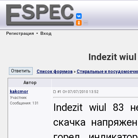
Регистрация
•
Вход
Indezit wiu
Список форумов
»
Стиральные и посудомоеч
Автор
kakcmor
#1 От 07/07/2010 13:52
Участник
Сообщения: 131
Indezit wiul 83
скачка напряжен
горел индикато