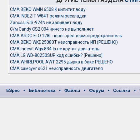
CMA BEKO WMN 6508 K кипитит воду
CMA INDEZIT W84T режим раскладки
Zanussi FJS-974N не заливает воду
С/м Candy CS2 094 ничего не выполняет
СМА ARDO FLO 128L перегорел термопредохранитель
СМА BEKO WKD25080T неисправность ИП (РЕШЕНО)
СМА Indesit Wgs 834 tx не крутит двигатель
СМА LG WD-80250SUP код ошибки? [Решено]
СМА WHIRLPOOL AWT 2295 дырка в баке РЕШЕНО
СМА самсунг s621 неисправность двигателя
ESpec
•
Библиотека
•
Файлы
•
Форум
•
Ссылки
•