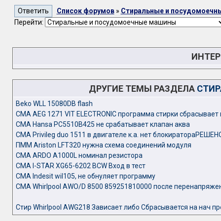
Список форумов
»
Стиральные и посудомоечн
Перейти:
ИНТЕР
ДРУГИЕ ТЕМЫ РАЗДЕЛА
СТИР
Beko WLL 15080DB flash
CMA AEG 1271 VIT ELECTRONIC программа стирки сбрасывает 
CMA Hansa PC5510B425 не срабатывает клапан аква
CMA Privileg duo 1511 в двигателе к.а. нет блокиратораРЕШЕН
ПММ Ariston LFT320 нужна схема соединений модуля
СМА ARDO A1000L номинал резистора
СМА I-STAR XG65-6202 BCW Вход в тест
СМА Indesit wil105, не обнуляет программу
СМА Whirlpool AWO/D 8500 859251810000 после перенапряже
Стир Whirlpool AWG218 Зависает либо Сбрасывается на нач пр