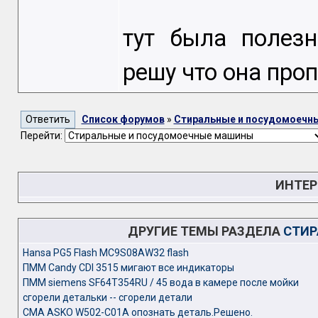
тут была полезн
решу что она проп
Список форумов
»
Стиральные и посудомоечн
Перейти:
ИНТЕР
ДРУГИЕ ТЕМЫ РАЗДЕЛА
СТИР
Hansa PG5 Flash MC9S08AW32 flash
ПММ Candy CDI 3515 мигают все индикаторы
ПММ siemens SF64T354RU / 45 вода в камере после мойки
сгорели детальки -- сгорели детали
СМА ASKO W502-C01A опознать деталь.Решено.