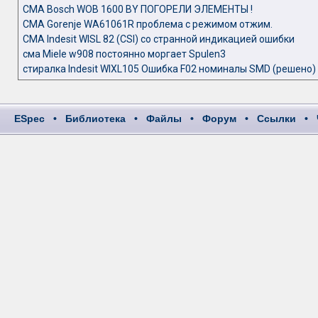
СМА Bosch WOB 1600 BY ПОГОРЕЛИ ЭЛЕМЕНТЫ !
СМА Gorenje WA61061R проблема с режимом отжим.
СМА Indesit WISL 82 (CSI) со странной индикацией ошибки
сма Miele w908 постоянно моргает Spulen3
стиралка Indesit WIXL105 Ошибка F02 номиналы SMD (решено)
ESpec
•
Библиотека
•
Файлы
•
Форум
•
Ссылки
•