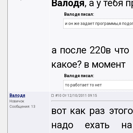
Валодя
, а у тебя
Валодя писал:
и он же задает программы,я подо
а после 220в что
какое? в момент
Валодя писал:
то работает то нет
Валодя
#10 От 12/10/2011 09:15
Новичок
Сообщения: 13
вот как раз этог
надо ехать н