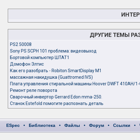
ИНТЕР
ДРУГИЕ ТЕМЫ РА
PS2 50008
Sony PS SCPH 101 проблема: видеовыход
Бортовой компьютер ШТАТ1
Домофон Элтис
Как его разобрать - Robiton SmartDisplay M1
массажная накидушка (Guattromed IVS)
Плата управления стиральной машины Hoover DWFT 410AH/1-
Ремонт реле поворота
Сварочный инвертор Gerrard Edon mma-250.
Станок Estefold помогите распознать деталь
ESpec
•
Библиотека
•
Файлы
•
Форум
•
Ссылки
•