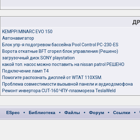
ДР
KEMPPI MINARC EVO 150
Автонавигатор
Блок упр-я подогревом бассейна Pool Control PC-230-ES
Ворота откатные BFT сгорел блок управления (Решено)
загрузочный диск SONY playstation
какой топ. насос можно поставить на nissan patrol РЕШЕНО
Подключение ламп Т4
Помогите распознать дисплей от WTAT 110X5M.
Проблема совместимости вызывной панели и аудиодомофона
Ремонт инвертора CUT-160 ЧПУ-плазмореза TeslaWeld
ESpec
•
Библиотека
•
Файлы
•
Форум
•
Ссылки
•