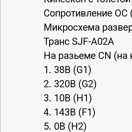
Сопротивление ОС (
Микросхема разверт
Транс SJF-A02A
На разьеме CN (на 
1. 38В (G1)
2. 320В (G2)
3. 10В (H1)
4. 143В (F1)
5. 0В (H2)