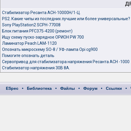
Д
Cтабилизатор Ресанта АСН-10000Н/1-Ц.
PS2. Какие чипы из последних лучшие или более универсальные?
Sony PlayStation2 SCPH-77008
Блок питания PFC375-4200 (ремонт)
Ищу схему пуско-зарядное ОРИОН PW 700
Ламинатор Peach LAM-1120
Опознать микросхему SO-8 / УФ-лампа Opi cg900
Помогите опознать деталь
Сервопривод для стабилизатора напряжения Ресанта АСН -1000
Стабилизатор напряжения 30В 8А.
ESpec
•
Библиотека
•
Файлы
•
Форум
•
Ссылки
•